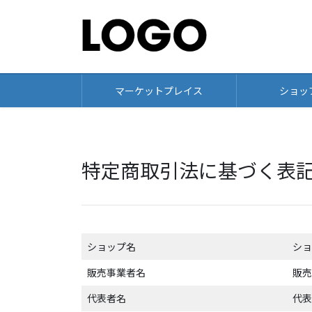
コ
ナ
ン
ビ
テ
ゲ
ン
ー
ツ
シ
に
ョ
マーケットプレイス
ショッ
移
ン
動
に
移
動
特定商取引法に基づく表
ショップ名
ショ
販売事業者名
販売
代表者名
代表